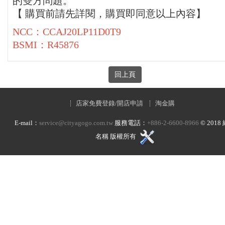
的雙方問題。
【 購買前請先詳閱，購買即同意以上內容】
NCC：CCAJ20LP11D0T9
BSMI：R45876
店家免費登錄/開店申請
淘金購
E-mail：
service@cityagogo.com.tw
服務電話：
+886-2-6600-8966
©
2018
名稱 版權所有