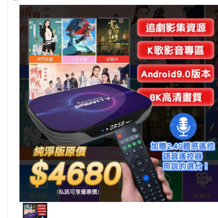
消
息
回
淘
金
購
商
城
」
更
多
選
項