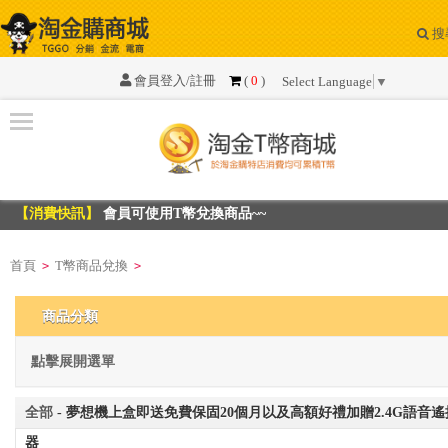
搜
系
統
會員登入/註冊
(
0
)
Select Language
▼
公
告
資
訊
【消費快訊】
會員可使用T幣兌換商品~~
【消費快訊】
會員可使用T幣兌換商品~~
T
幣
首頁
T幣商品兌換
>
>
商
品
商品分類
兌
換
點擊展開選單
最
全部
- 夢想機上盒即送免費保固20個月以及高額好禮加贈2.4G語音遙
新
器