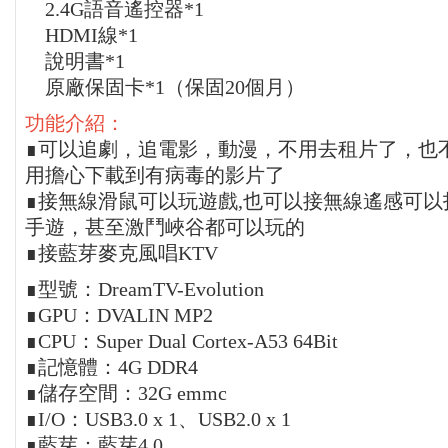
2.4G語音遙控器*1
HDMI線*1
說明書*1
原廠保固卡*1（保固20個月）
功能介紹：
∎可以追劇，追電影，動漫，不用去租片了，也
用擔心下載到有病毒的影片了
∎接無線滑鼠可以玩遊戲,也可以接無線遙感可以
手遊，甚至激鬥峽谷都可以玩的
∎接藍芽麥克風唱KTV
∎型號：DreamTV-Evolution
∎GPU：DVALIN MP2
∎CPU：Super Dual Cortex-A53 64Bit
∎記憶體：4G DDR4
∎儲存空間：32G emmc
∎I/O：USB3.0 x 1、USB2.0 x 1
∎藍芽：藍芽4.0