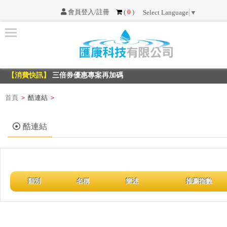
會員登入/註冊
(
0
)
Select Language
▼
首
頁
【消費快訊】
三倍券優惠專案再加碼
最
【消費快訊】
三倍券優惠專案再加碼
新
消
首頁
酷連結
>
>
息
酷連結
服
務
項
目
類別
名稱
簡述
推薦指數
不
可
不