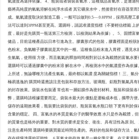
氣濃度為選擇依據。 4、瓶裝或者袋裝富氫水，這種成品富氫水，是通過
藝將高純度的氫氣溶解在純淨水或者 其它礦泉水中，然後密封在容器里而
成。氫氣濃度取決於製造工藝，一般可以做到0.5— 0.8PPM，採用高壓工
法可以達到3PPM甚至更高。選購時，請認准濃度指標（不要輕信標籤 上
度，最好是先購買一瓶送第三方檢測，以檢測結果為依據）。 5、固體富
健品，目前這種產品以日本引進為主。膠囊形式的包裝，膠囊裡面是粉狀
色粉末。負氫離子膠囊就是其中的一種。這種食品粉末進入胃裡，遇見水
生氫氣，使用很 方便，而且氫氣的釋放時間相對於以水為載體的富氫水要
選購時可以通過膠囊​​中的粉末溶 解在水中，再檢測水中的氫濃度作為依據
上所述，無論哪種方法產生氫氣，最終都以氫濃 度為關鍵指標！ 三、氫
極易逃逸的 購買時還應該注意包裝和存放方法。玻璃瓶、鋁瓶對氫氣具有
的封存效果。袋裝水包裝通 常也有一層鋁膜作為密封材料。瓶裝和袋裝各
弊，選購時請根據需要而定。袋裝水最大的 優點是運輸成本低，攜帶方便
儲存的遠期效果看，瓶裝要比袋裝的好。瓶裝富氫水瓶口朝 下更有利於保
含量的穩定。 四、富氫水的本質是氫分子的醫學效應 水只是作為載體，
的質量也是格外的重要。對水質的要求是安全、衛生、具有活性為原 則。
注意生產時間 選購時要購買最近時間生產的。再好的包裝和儲存方法，氫
存在緩慢洩露的可能性。 6.富氫水的存放 氫是一種化學元素，在元素週期