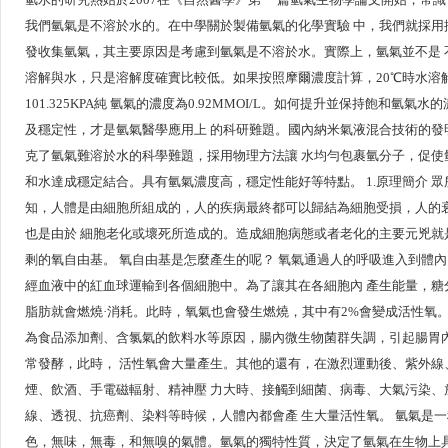
知
我們氫氣是不溶於水的。在中學關於製備氫氣的化學實驗 中，我們就採用
發收集氫氣，其主要原因是考慮到氫氣是不溶於水。實際上，氫氣並不是 
溶解與水，只是溶解度確實比較低。如果按照摩爾濃度計算，20℃時水溶
產
品
101.325KPA純 氫氣的濃度為0.92MMOI/L。如何提升並保持飽和氫氣水
介
及穩定性，才是氫氣醫學應用上 的科研難題。國內納米氣液混合技術的發
紹
克了氫氣難溶於水的科學難題，採用物理方法讓 水均勻包裹氫分子，促使
和水達成穩定結合。具有氫氣濃度高，穩定性能好等特點。 1.原理簡介 眾
知，人體是由細胞所組成的，人的疾病最終都可以歸結為細胞受損，人的
留
也是由於 細胞老化或壞死所造成的。造成細胞病態或者老化的主要元兇就
言
剩的氧自由基。 氧自由基是怎麼產生的呢？ 氧氣通過人的呼吸進入到體
給
經血液中的紅血球運輸到各個細胞中。為了讓其在各細胞內 產生能量，糖
我
脂肪就會燃燒·消耗。此時，氧氣也會發生燃燒，其中有2%會變成活性氧
為食品添加劑、含氯氣的飲料水等原因，腸內微生物菌群失調，引起腸胃
更
常發酵，此時， 活性氧會大量產生。其他的還有，在激烈運動後、紫外線
多
煙、飲酒、手電磁輻射、精神壓 力大時、接觸到細菌、病毒、大氣污染、
選
線、透視、抗癌劑、染料等時候，人體內都會產 生大量活性氧。 氫氣是
項
色，無味，無毒，和無嗅的氣體。氫氣的獨特性質，決定了氫氣在生物上