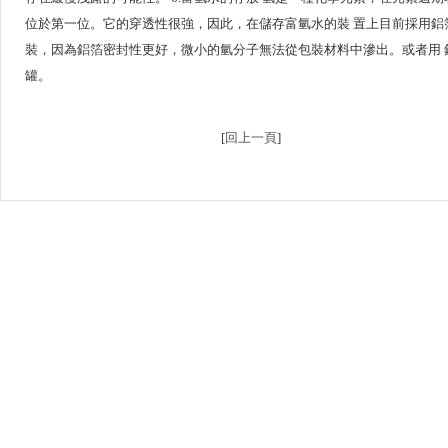
位於第一位。它的穿透性很強，因此，在儲存富氫水的裝 置上目前採用鋁
裝，因為鋁箔密封性更好，微小的氫分子無法從包裝材料中滲出。或者用 
罐。
[
回上一頁
]