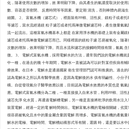
化，隨著使用次數的增加，效 果明顯下降。由其產生的氫濃度取決於使用
數、容器是否密閉、 反應時間等等因素。要定期 清洗，否則棒體內易滋
細菌。 2、 富氫水機（濾芯式），裡面裝有PP棉、活性炭、鎂粒子或者托
等濾芯，當水流經過鎂 粒子濾芯或者托瑪琳微電解濾芯時，產生微量氫氣
流一起流出。這種富氫水機基本上都是 在家用淨水機的基礎上裝有金屬鎂
濾芯或者托瑪琳微電解濾芯而已。同樣裡面的鎂粒子濾 芯易被氧化，隨著
次數的增加，效果明顯下降。而且水流和濾芯的接觸時間很有限，氫氣 含
微。 3、 電解式富氫水機，採用電解水的方法，通常我們說的電解水機就
中一種，在過去的幾 十年期間，電解水一直被認為可以針對某些疾病有輔
療效果。在日本，電解水是通過國家 衛生管理部門認可和推廣的。過去的
認為電解水之所以具有醫學效應，是因為電解後的水 俱有弱鹼性、小分子
構。自從發現氫分子醫學效應以後，目前認為電解水效應的本質也是 氫氣
應。電解式富氫水機分為二種，一種直接接入自來水管，利用PP棉、活性
濾芯先淨 化水質，再通過電解槽電解，另一種是直接將乾淨的飲用水注入
裝置電解，經過一定的電 解時間倒出。電解富氫水機的電極很關鍵，劣質
很容易被氧化且水中的重金屬含量因電解 而增多。電解富氫水機的產氫量
解水的電極、電解時間、電解槽結構形式等有關，選購 時，還是要以水中