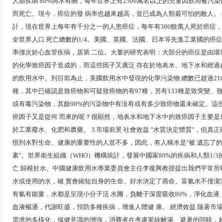
人類疾病 80%與水有關，每年世界上有2500萬名以上的兒童因飲用被污染
而死亡。現今，癌症的發 病率也越來越高，並已成為人類最可怕的敵人。
計，現在世界上每年有千分之一的人患癌症，每年有300餘萬人死於癌症
全世界人口 死亡總數的1/4。美國、英國、法國、日本等先進工業國的癌
率僅次於心血管疾病，居第 二位。大量的研究表明：大部分的癌症是由環
的化學致癌因子造成的，而這些因子又廣泛 存在於地表水、地下水和經過
的飲用水中。到目前為止，美國飲用水中發現的化學污染物 總數已超過210
種，其中已確認是致癌物和可疑致癌物的有97種，另有133種是致突變、
或有毒污染物，其餘90%的污染物中有沒有或有多少致癌物還未確定。這
癌因子又是從何 而來的呢？很顯然，地表水和地下水中的致癌因子主要是
於工業廢水、化肥和農藥。 3.市場前景 社會效益 "水質決定體質"，但真正
悟到水對生命、健康的重要性的人並不多，因此，有人稱水是"被 遺忘了
素"。世界衛生組織（WHO）機構統計，發展中國家80%的疾病和人類1/3
亡 歸根於水。中國健康飲用水專業委員會主任李復興教授提出我們平常所
水或使用的水，確 實會縮短自身的生命。好水決定了壽命。富氫水不僅潔
有氫有能量，水都是呈現小分子活 水團，負離子深度吸收80%，淨化血液
血液暢通，代謝旺盛，預防多種疾病，增進人體健 康。 經濟效益 隨著市
需求的多樣化，保健意識的增強，消費者在考慮單純解渴、避暑的同時，