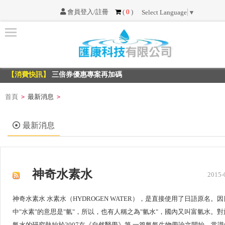
會員登入/註冊
(
0
)
Select Language
▼
首
頁
【消費快訊】
三倍券優惠專案再加碼
最
【消費快訊】
三倍券優惠專案再加碼
新
消
首頁
最新消息
>
>
息
最新消息
服
務
項
目
神奇水素水
2015-
不
神奇水素水 水素水（HYDROGEN WATER），是直接使用了日語原名。
可
中"水素"的意思是"氫"，所以，也有人稱之為"氫水"，國內又叫富氫水。對
不
氫水的研究熱始於2007在《自然醫學》第 一篇氫氣生物學論文開始，常識