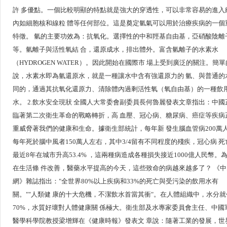
許 多優點。一個比較明顯的特點就是強大的穿透性，可以非常容易的進入
內如細胞核和線粒 體等任何部位。這是奠定氫氣可以用於治療疾病的一個
特徵。 氫的主要功效為：抗氧化。選擇性的中和羥基自由基，亞硝酸陰離
等。氫離子與活性氧結 合，還原成水，排出體外。富含氫離子的水素水
（HYDROGEN WATER）。因此開始在國際市 場上受到廣泛的關注。簡
說，水素水即為氫還原水，就是一種讓水中含有強還原力的 氫、與普通的
同的，通過其抗氧化還原力、清除體內過剩活性氧（氧自由基）的一種飲
水。 2.飲水安全現狀 全國人大常委會副委員長何魯麗發表文章指出：中國
臨著第二次衛生革命的戰略轉折，高 血壓、冠心病、糖尿病、癌症等疾病
重威脅著我們的健康和生命。據衛生部統計，每年新​​ 發生腦血管病200萬
每年死於腦中風者150萬人左右，其中3/4留有不同程度的殘疾，冠心病 死
最近8年在城市升高53.4% ，這兩種病造成各種損失接近1000億人民幣。
在生活條 件改善，醫藥水平提高的今天，這些致命的病越來越多了？ 《
網》雜誌指出："全世界80%以上疾病和33%的死亡與受污染的飲用水有
關。""人類健 康的十大危機，不潔飲水首當其衝"。在人體組織中，水分就
70%，水質好壞對人體健康關 係極大。衛生部及水專家委員會主任、中國
醫學科學院教授梁增輝在《健康時報》發表文 章說：隨著工業的發展，世