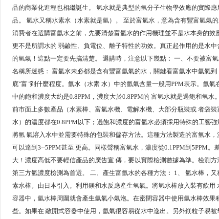
品的商業化進程也相繼誕生。 氫水就是典型的氫分子生物學效應的實際應
品。 氫水又稱水素水（水素就是氫）。 至於富氫水，意為含有豐富氫氣
消費者在選購富氫水之前，先要清楚富氫水的作用機理並不是水本身的效
更不是所謂水的 弱鹼性、負電位、離子特性的功效。真正起作用的是水中
的氫氣！這點一定要先搞清楚。 選購時，注意以下幾點： 一、不要被富
名稱所迷惑： 富氫水未必都是含有豐富氫氣的水，關鍵看富氫水中氫氣到
底"富"到什麼程度。氫水（水素 水）中的氫氣含量一般用PPM表示。氫氣
中的飽和濃度大約是0.8PPM，濃度大於0.8PPM的 富氫水就是過飽和氫水
前市面上多數產品（水素棒、富氫水機、電解水機、大部分瓶裝或 者袋裝
水）的濃度都在0.8PPM以下；過飽和濃度的富氫水必須採用特殊的工藝強
將氫 氣溶入水中並需要特殊的包裝和儲存方法。這種方法製造的富氫水，
可以達到3--5PPM甚至 更高。同樣聲稱富氫水，濃度從0.1PPM到5PPM。
大！濃度高低不要輕信產品的廣告宣 傳，要以實際檢測數據為準。檢測方
第三方氫濃度檢測為首選。 二、產生富氫水的各種方法： 1、 氫水棒，又
素水棒。由日本引入。利用鎂和水反應產生氫氣。將氫水棒放入裝有飲用 
容器中，氫水棒周圍就會產生氫氣小氣泡。在密閉容器中使用氫水棒效果
些。如果在 敞開式容器中使用，氫氣很容易從水中逸出。另外鎂粒子易被