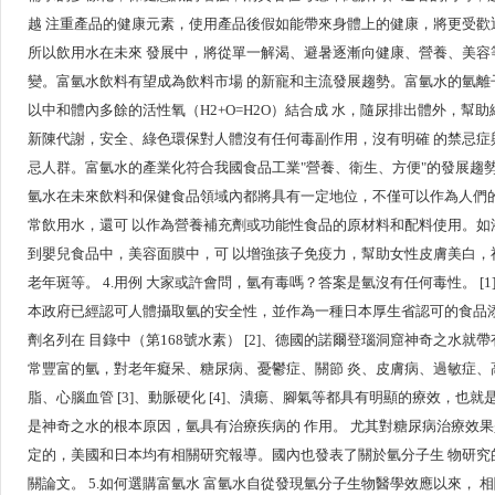
越 注重產品的健康元素，使用產品後假如能帶來身體上的健康，將更受歡
所以飲用水在未來 發展中，將從單一解渴、避暑逐漸向健康、營養、美容
變。富氫水飲料有望成為飲料市場 的新寵和主流發展趨勢。富氫水的氫離
以中和體內多餘的活性氧（H2+O=H2O）結合成 水，隨尿排出體外，幫助
新陳代謝，安全、綠色環保對人體沒有任何毒副作用，沒有明確 的禁忌症
忌人群。富氫水的產業化符合我國食品工業"營養、衛生、方便"的發展趨
氫水在未來飲料和保健食品領域內都將具有一定地位，不僅可以作為人們
常飲用水，還可 以作為營養補充劑或功能性食品的原材料和配料使用。如
到嬰兒食品中，美容面膜中，可 以增強孩子免疫力，幫助女性皮膚美白，
老年斑等。 4.用例 大家或許會問，氫有毒嗎？答案是氫沒有任何毒性。 [1
本政府已經認可人體攝取氫的安全性，並作為一種日本厚生省認可的食品
劑名列在 目錄中（第168號水素） [2]、德國的諾爾登瑙洞窟神奇之水就帶
常豐富的氫，對老年癡呆、糖尿病、憂鬱症、關節 炎、皮膚病、過敏症、
脂、心腦血管 [3]、動脈硬化 [4]、潰瘍、腳氣等都具有明顯的療效，也就
是神奇之水的根本原因，氫具有治療疾病的 作用。 尤其對糖尿病治療效
定的，美國和日本均有相關研究報導。國內也發表了關於氫分子生 物研究
關論文。 5.如何選購富氫水 富氫水自從發現氫分子生物醫學效應以來， 