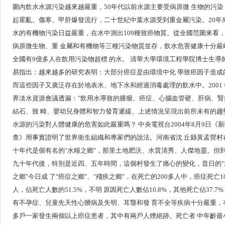
圍內飲水水源污染越來越嚴重，50年代以前水源主要受病原微 生物的污染
起霍亂、傷寒、甲肝爆發流行，二十世紀中葉水源受到重金屬污染。20年
水的有機物污染日益嚴重，在水中測出109種致癌物質。從全國范圍來看
病原微生物、重 金屬和有機物等三種污染物質並存，飲水危害健康十分嚴
全國有9億多人在飲用污染物超標 的水。 清華大學環境工程學院博士生導
易指出：越來越多的研究表明：大部分癌症是由環境中化 學致癌因子造成
而這些因子又廣泛存在於地表水、地下水和經過消毒處理的飲水中。2001 
界淡水資源會議透漏："飲用水導致的腫瘤、癌症、心腦血管硬、肝病、腎
結石、致 畸、嬰幼兒身體和智力發育遲緩、上述情況呈現出前所未有的趨
水源的污染對人體健康的危害如此嚴重嗎？ 中央電視台2004年8月9日《
查》用事實證明了世界衛生組織和專家們的說法。河南省沈 丘縣黃孟營村
十年代是個有名的"水糧之鄉"，那里土地肥沃、水質清秀、人傑地靈。但到
九十年代後，特別是近四、五年時間，這個村發生了痛心的變化，昔日的"
之鄉"今日成 了"癌症之鄉"、"殘疾之鄉"，在死亡的200多人中，癌症死亡1
人，佔死亡人數的51.5%，不明 原因死亡人數佔10.8%，其他死亡佔37.7
有不孕症、兒童先天性心髒病及失明、耳聾和發 育不全等疾病十分嚴重，有
多戶一家發生兩個以上癌症患者，其中有兩戶人煙絕跡。死亡者 中年齡最