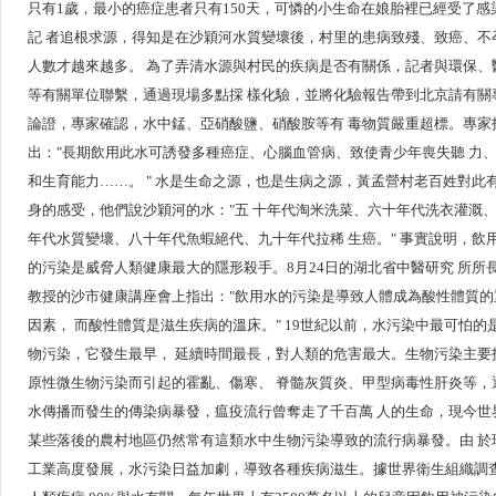
只有1歲，最小的癌症患者只有150天，可憐的小生命在娘胎裡已經受了感
記 者追根求源，得知是在沙穎河水質變壞後，村里的患病致殘、致癌、不
人數才越來越多。 為了弄清水源與村民的疾病是否有關係，記者與環保、
等有關單位聯繫，通過現場多點採 樣化驗，並將化驗報告帶到北京請有關
論證，專家確認，水中錳、亞硝酸鹽、硝酸胺等有 毒物質嚴重超標。專家
出："長期飲用此水可誘發多種癌症、心腦血管病、致使青少年喪失聽 力
和生育能力……。 " 水是生命之源，也是生病之源，黃孟營村老百姓對此
身的感受，他們說沙穎河的水："五 十年代淘米洗菜、六十年代洗衣灌溉
年代水質變壞、八十年代魚蝦絕代、九十年代拉稀 生癌。" 事實說明，飲
的污染是威脅人類健康最大的隱形殺手。8月24日的湖北省中醫研究 所所
教授的沙市健康講座會上指出："飲用水的污染是導致人體成為酸性體質的
因素， 而酸性體質是滋生疾病的溫床。" 19世紀以前，水污染中最可怕的
物污染，它發生最早， 延續時間最長，對人類的危害最大。生物污染主要
原性微生物污染而引起的霍亂、傷寒、 脊髓灰質炎、甲型病毒性肝炎等，
水傳播而發生的傳染病暴發，瘟疫流行曾奪走了千百萬 人的生命，現今世
某些落後的農村地區仍然常有這類水中生物污染導致的流行病暴發。由 於
工業高度發展，水污染日益加劇，導致各種疾病滋生。據世界衛生組織調