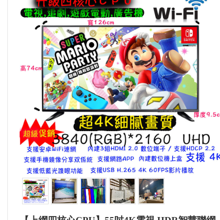
知
產
品
介
紹
留
言
給
我
更
多
選
項