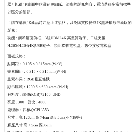
眾可以從4K畫面中欣賞到更細膩、清晰的影像內容，看清楚很多當前標準
以區分的細節。
﹝請在購買4K產品時注意上述規格，以免購買後變成4K無法播放最新版的
影像﹞
功能 : 鋼琴鏡面前框、3組HDMI 4K 高畫質端子、二組支援
H.265/H.264(4K)USB端子、類比接收電視盒、數位接收電視盒
面板規格：
點間距：0.105 × 0.315mm (W×V)
畫素間距：0.315 × 0.315mm (W×H)
畫素布局：RGB垂直條狀
顯示區域：1209.6 × 680.4mm (W×H)
解析度 : 3840(RGB)*2160 UHD
亮度 : 300 對比 : 4000
處理器：四核心CPU A53
尺寸：寬 126cm 高 74cm 深 9.5cm(不含腳座)
腳座尺寸 高 7.5cm 深35cm