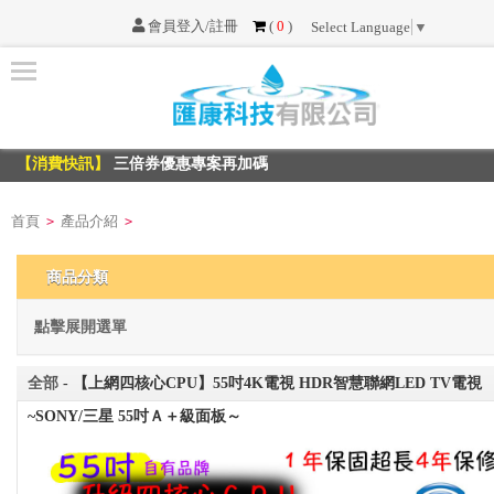
會員登入/註冊
(
0
)
Select Language
▼
首
頁
【消費快訊】
三倍券優惠專案再加碼
最
【消費快訊】
三倍券優惠專案再加碼
新
消
首頁
產品介紹
>
>
息
商品分類
服
務
點擊展開選單
項
目
全部
- 【上網四核心CPU】55吋4K電視 HDR智慧聯網LED TV電視
~SONY/三星 55吋Ａ＋級面板～
不
可
不