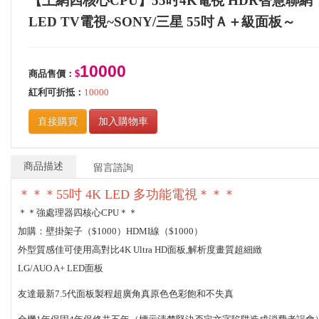
【上網四核心CPU】55吋4K電視 HDR智慧聯網
LED TV電視~SONY/三星 55吋Ａ＋級面板～
10000
商品售價：
$
紅利可折抵：
10000
直接購買
加入購物車
商品描述
留言諮詢
＊＊＊55吋 4K LED 多功能電視＊＊＊
＊＊強處理器四核心CPU＊＊
加購：壁掛架子（$1000）HDMI線（$1000）
外型質感佳可使用高對比4K Ultra HD面板,解析度畫質超細緻
LG/AUO A+ LED面板
友達最新7.5代面板製程超廣角真原色色彩飽和不失真