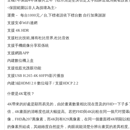
全機1年保固4年保修共五年（標示清楚堅決否定文字陷阱造成消費者誤會
<保固範圍以非人為損壞為主>
運費－ 每台1000元／台,下標者請依下標台數 自行加乘謝謝
支援安卓WiFi連網
支援 4K HDR
支援杜比技術,擁有杜比世界,杜比音效
支援手機鏡像分享双係統
支援網路APP
內建數位機上盒
支援低藍光謢眼功能
支援USB H.265 4K 60FPS影片播放
內建3組HDMI 2.0 數位端子 / 支援HDCP 2.2
什麼是4K電視？
4K帶來的好處是顯而易見的，由於畫素數量相比現在普及的FHD一下子多
倍，4K畫面的清晰度也就大幅提高。若把FHD與4K比較在同一個尺吋螢幕
像，FHD為207萬像素，而4K則有829萬像素，在同一個畫面裡4K明顯以
的像素所組成，其細緻度自然提升，肉眼就能清楚分辨出畫質的差異程度