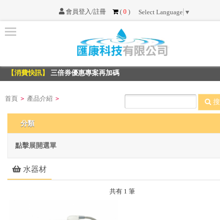
會員登入/註冊
(
0
)
Select Language
▼
首
頁
【消費快訊】
三倍券優惠專案再加碼
最
【消費快訊】
三倍券優惠專案再加碼
新
消
首頁
產品介紹
>
>
息
搜
分類
服
務
點擊展開選單
項
目
水器材
共有 1 筆
不
可
不