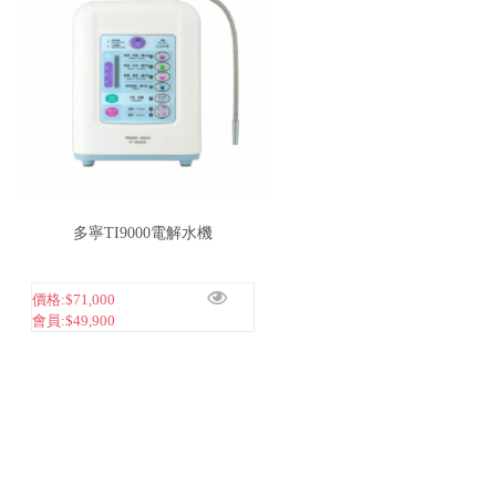
知
產
品
介
紹
多寧TI9000電解水機
留
言
給
價格:
$71,000
我
會員:
$49,900
更
多
選
項