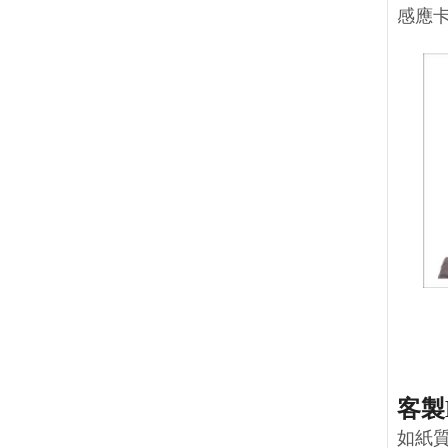
感應
客製
如紙質