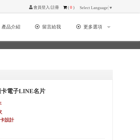
會員登入/註冊
(
0
)
Select Language
▼
產品介紹
留言給我
更多選項
卡電子LINE名片
年
次
商務卡設計