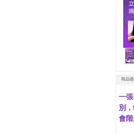
商品描
一張
別，
會階