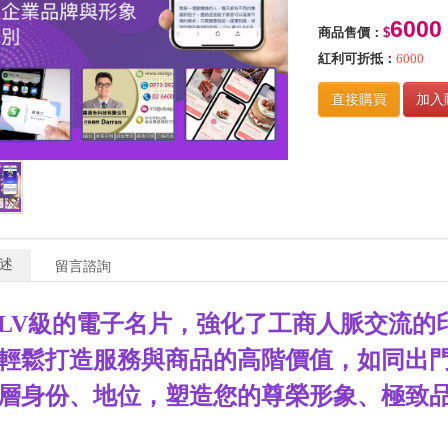
6000
商品售價：
$
紅利可折抵：
6000
直接購買
加入
述
留言諮詢
LV級的電子名片，強化了工商人脈交流的
輕鬆打造服務與商品的高階價值，如同出
層身份、地位，塑造您的尊榮形象、極致