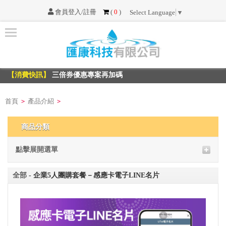
會員登入/註冊
(
0
)
Select Language
▼
首
頁
【消費快訊】
三倍券優惠專案再加碼
最
【消費快訊】
三倍券優惠專案再加碼
新
消
首頁
產品介紹
>
>
息
商品分類
服
務
點擊展開選單
項
目
全部
- 企業5人團購套餐－感應卡電子LINE名片
不
可
不