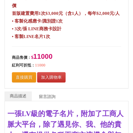
價
首版建置費用1次$3,000元（含1人），每年$2,000元/人
• 客製化感應卡/識別證1次
• 3次/張 LINE商務卡設計
• 客製LINE名片1次
11000
商品售價：
$
紅利可折抵：
11000
直接購買
加入購物車
商品描述
留言諮詢
一張LV級的電子名片，附加了工商人
脈大平台，除了遇見你、我、他的貴