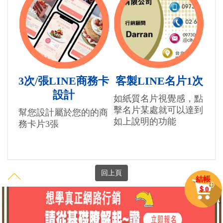
3次/張LINE商務卡
客製LINE名片1次
設計
如紙質名片視覺感，點
擊名片某處就可以達到
幫您設計屬於您的的商
如上說明的功能
務卡片3張
結帳
＄
0