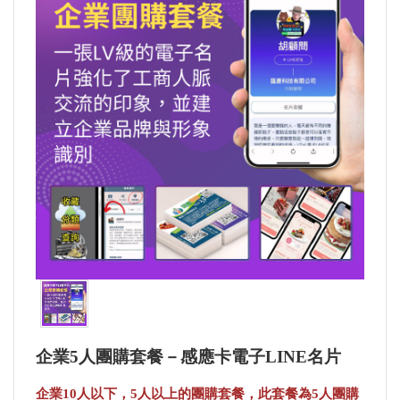
知
產
品
介
紹
留
言
給
我
更
多
選
企業5人團購套餐－感應卡電子LINE名片
項
企業10人以下，5人以上的團購套餐，此套餐為5人團購