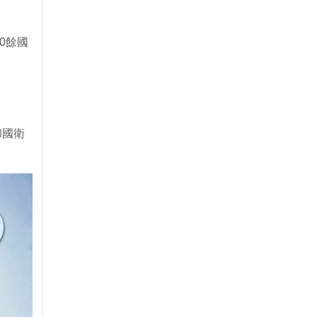
0餘國
和國衛
。