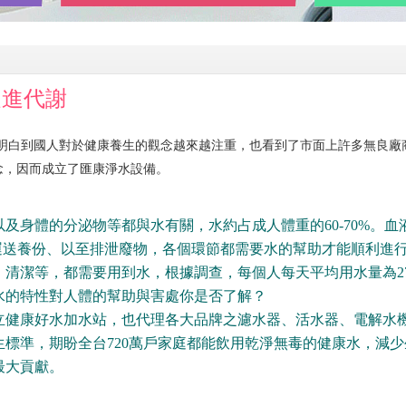
促進代謝
，明白到國人對於健康養生的觀念越來越注重，也看到了市面上許多無良廠
念，因而成立了匯康淨水設備。
及身體的分泌物等都與水有關，水約占成人體重的60-70%。血
運送養份、以至排泄廢物，各個環節都需要水的幫助才能順利進
清潔等，都需要用到水，根據調查，每個人每天平均用水量為27
水的特性對人體的幫助與害處你是否了解？
立健康好水加水站，也代理各大品牌之濾水器、活水器、電解水
標準，期盼全台720萬戶家庭都能飲用乾淨無毒的健康水，減少
最大貢獻。